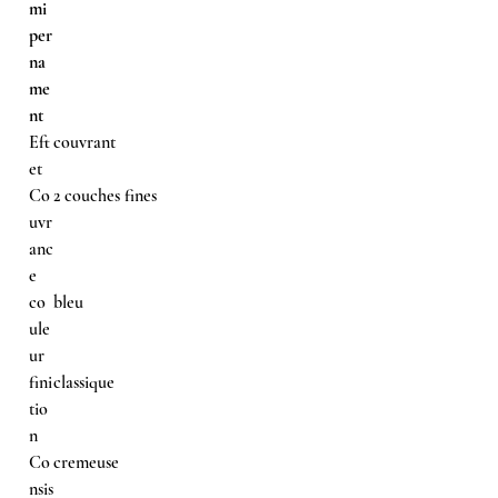
mi
per
na
me
nt
Eft
couvrant
et
Co
2 couches fines
uvr
anc
e
co
bleu
ule
ur
fini
classique
tio
n
Co
cremeuse
nsis