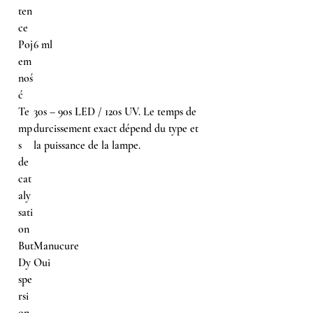
ten
ce
Poj
6 ml
em
noś
ć
Te
30s – 90s LED / 120s UV. Le temps de
mp
durcissement exact dépend du type et
s
la puissance de la lampe.
de
cat
aly
sati
on
But
Manucure
Dy
Oui
spe
rsi
on