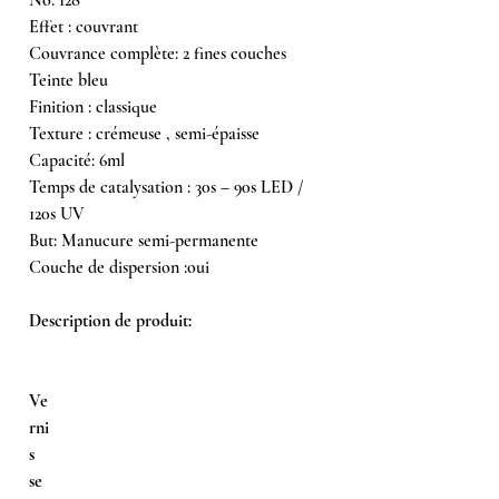
Effet : couvrant
​Couvrance complète: 2 fines couches
Teinte bleu
Finition : classique
Texture : crémeuse , semi-épaisse
Capacité: 6ml
Temps de catalysation : 30s – 90s LED /
120s UV
But: Manucure semi-permanente
Couche de dispersion :oui
Description de produit:
Ve
rni
s
se