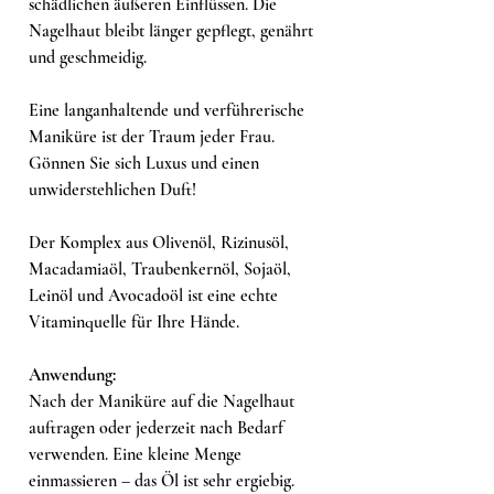
schädlichen äußeren Einflüssen. Die
Nagelhaut bleibt länger gepflegt, genährt
und geschmeidig.
Eine langanhaltende und verführerische
Maniküre ist der Traum jeder Frau.
Gönnen Sie sich Luxus und einen
unwiderstehlichen Duft!
Der Komplex aus Olivenöl, Rizinusöl,
Macadamiaöl, Traubenkernöl, Sojaöl,
Leinöl und Avocadoöl ist eine echte
Vitaminquelle für Ihre Hände.
Anwendung:
Nach der Maniküre auf die Nagelhaut
auftragen oder jederzeit nach Bedarf
verwenden. Eine kleine Menge
einmassieren – das Öl ist sehr ergiebig.