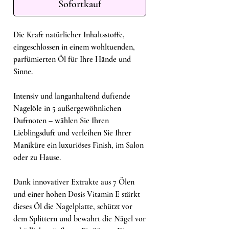
Sofortkauf
Die Kraft natürlicher Inhaltsstoffe,
eingeschlossen in einem wohltuenden,
parfümierten Öl für Ihre Hände und
Sinne.
Intensiv und langanhaltend duftende
Nagelöle in 5 außergewöhnlichen
Duftnoten – wählen Sie Ihren
Lieblingsduft und verleihen Sie Ihrer
Maniküre ein luxuriöses Finish, im Salon
oder zu Hause.
Dank innovativer Extrakte aus 7 Ölen
und einer hohen Dosis Vitamin E stärkt
dieses Öl die Nagelplatte, schützt vor
dem Splittern und bewahrt die Nägel vor