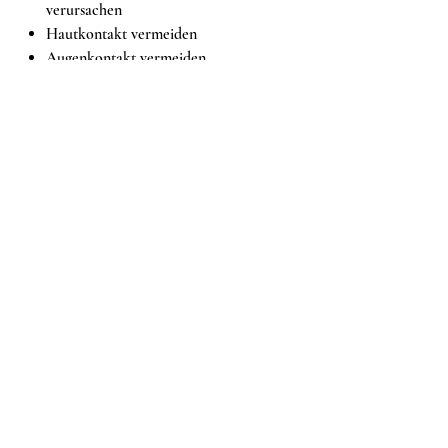
verursachen
Hautkontakt vermeiden
Augenkontakt vermeiden
Gebrauchsanweisung vor der
Anwendung sorgfältig lesen
Ähnliche Produkte