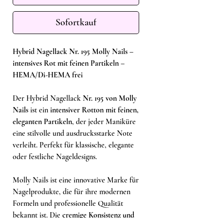
Sofortkauf
Hybrid Nagellack Nr. 195 Molly Nails –
intensives Rot mit feinen Partikeln –
HEMA/Di-HEMA frei
Der Hybrid Nagellack
Nr. 195 von Molly
Nails
ist ein
intensiver Rotton mit feinen,
eleganten Partikeln
, der jeder Maniküre
eine stilvolle und ausdrucksstarke Note
verleiht. Perfekt für klassische, elegante
oder festliche Nageldesigns.
Molly Nails ist eine innovative Marke für
Nagelprodukte, die für ihre modernen
Formeln und professionelle Qualität
bekannt ist. Die
cremige Konsistenz und