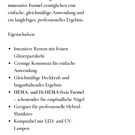
innovative Formel
ermöglichen eine
einfache, gleichmäßige Anwendung und
ein langlebiges, professionelles Ergebnis.
Eigenschaften:
Intensiver Rotton mit feinen
Glitzerpartikeln
Cremige Konsistenz für einfache
Anwendung
Gleichmäßige Deckkraft und
langanhaltendes Ergebnis
HEMA- und Di-HEMA-freie Formel
– schonender für empfindliche Nägel
Geeignet für professionelle Hybrid-
Maniküre
Kompatibel mit LED- und UV-
Lampen