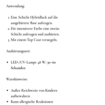
Anwendung:
Eine Schicht Hybridlack auf die
ausgehärtete Base auftragen.
Für intensivere Farbe eine zweite
Schicht auftragen und aushärten.
Mit einem Top Coat versiegeln.
Aushärtungszeit:
LED-/UV-Lampe 48 W:
30–60
Sekunden
Warnhinweise:
Außer Reichweite von Kindern
aufbewahren
Kann allergische Reaktionen