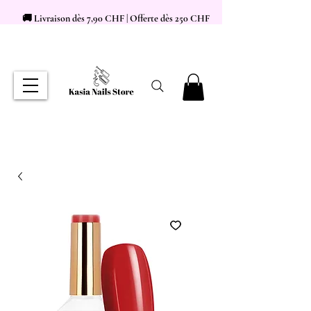
🚚 Livraison dès 7,90 CHF | Offerte dès 250 CHF