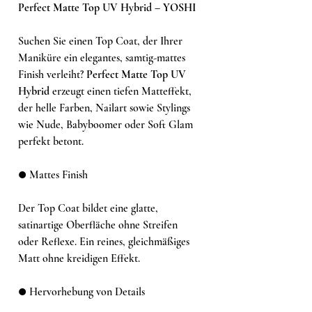
Perfect Matte Top UV Hybrid – YOSHI
Suchen Sie einen Top Coat, der Ihrer
Maniküre ein elegantes, samtig-mattes
Finish verleiht?
Perfect Matte Top UV
Hybrid
erzeugt einen tiefen Matteffekt,
der helle Farben, Nailart sowie Stylings
wie Nude, Babyboomer oder Soft Glam
perfekt betont.
● Mattes Finish
Der Top Coat bildet eine glatte,
satinartige Oberfläche ohne Streifen
oder Reflexe. Ein reines, gleichmäßiges
Matt ohne kreidigen Effekt.
● Hervorhebung von Details