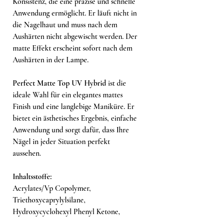
Konsistenz, die eine präzise und schnelle
Anwendung ermöglicht. Er läuft nicht in
die Nagelhaut und muss nach dem
Aushärten nicht abgewischt werden. Der
matte Effekt erscheint sofort nach dem
Aushärten in der Lampe.
Perfect Matte Top UV Hybrid
ist die
ideale Wahl für ein elegantes mattes
Finish und eine langlebige Maniküre. Er
bietet ein ästhetisches Ergebnis, einfache
Anwendung und sorgt dafür, dass Ihre
Nägel in jeder Situation perfekt
aussehen.
Inhaltsstoffe:
Acrylates/Vp Copolymer,
Triethoxycaprylylsilane,
Hydroxycyclohexyl Phenyl Ketone,