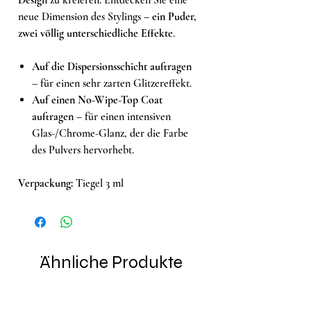
neue Dimension des Stylings –
ein Puder,
zwei völlig unterschiedliche Effekte
.
Auf die Dispersionsschicht auftragen
– für einen sehr zarten Glitzereffekt.
Auf einen No-Wipe-Top Coat
auftragen
– für einen intensiven
Glas-/Chrome-Glanz, der die Farbe
des Pulvers hervorhebt.
Verpackung:
Tiegel 3 ml
Ähnliche Produkte