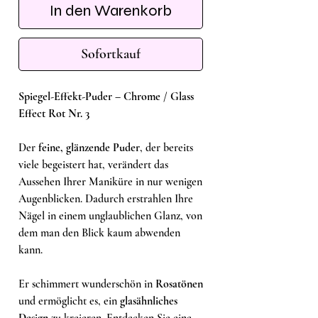
In den Warenkorb
Sofortkauf
Spiegel-Effekt-Puder – Chrome / Glass
Effect Rot Nr. 3
Der
feine, glänzende Puder
, der bereits
viele begeistert hat, verändert das
Aussehen Ihrer Maniküre in nur wenigen
Augenblicken. Dadurch erstrahlen Ihre
Nägel in einem unglaublichen Glanz, von
dem man den Blick kaum abwenden
kann.
Er schimmert wunderschön in
Rosatönen
und ermöglicht es, ein
glasähnliches
Design
zu kreieren. Entdecken Sie eine