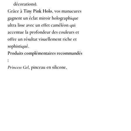
décorations).
Grâce à
Tiny Pink Holo
, vos manucures
gagnent un éclat miroir holographique
ultra lisse avec un effet caméléon qui
accentue la profondeur des couleurs et
offre un résultat visuellement riche et
sophistiqué.
Produits complémentaires recommandés
:
Princess Gel
, pinceau en silicone,
applicateur à paillettes,
Top No Wipe
,
Top
Long Lasting
,
Ultra Bond
, pot noir, ligne
Esthetic Line.
Achetés ensemble