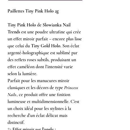
Paillettes Tiny Pink Holo 2g
Tiny Pink Holo
de
Slowianka Nail
Trends
est une poudre ultrafine qui crée
un effet miroir parfait – encore plus lisse
que celui du
Tiny Gold Holo
. Son éclat
argenté-holographique est sublimé par
des reflets roses subtils, produisant un
effet caméléon dont l’intensité varie
selon la lumière.
Parfait pour les manucures miroir
classiques et les décors de type
Princess
Nails
, ce produit offre une finition
lumineuse et multidimensionnelle. C’est
un choix idéal pour les stylistes à la
recherche d’un éclat délicat mais
distinctif.
✨
Effet miroir sur l’ongle :