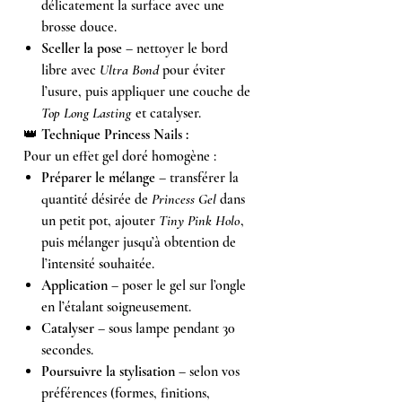
délicatement la surface avec une
brosse douce.
Sceller la pose
– nettoyer le bord
libre avec
Ultra Bond
pour éviter
l’usure, puis appliquer une couche de
Top Long Lasting
et catalyser.
👑
Technique Princess Nails :
Pour un effet gel doré homogène :
Préparer le mélange
– transférer la
quantité désirée de
Princess Gel
dans
un petit pot, ajouter
Tiny Pink Holo
,
puis mélanger jusqu’à obtention de
l’intensité souhaitée.
Application
– poser le gel sur l’ongle
en l’étalant soigneusement.
Catalyser
– sous lampe pendant 30
secondes.
Poursuivre la stylisation
– selon vos
préférences (formes, finitions,