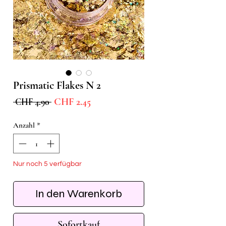
Prismatic Flakes N 2
Sale-
Standardpreis
CHF 2.45
 CHF 4.90 
Preis
Anzahl
*
Nur noch 5 verfügbar
In den Warenkorb
Sofortkauf