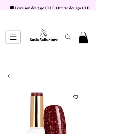
🚚 Livraison dès 7,90 CHF | Offerte dès 250 CHF