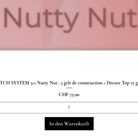
H SYSTEM 3+1 Nutty Nut : 3 gels de construction + Doctor Top 15
Schnellansicht
Preis
CHF 75.90
In den Warenkorb