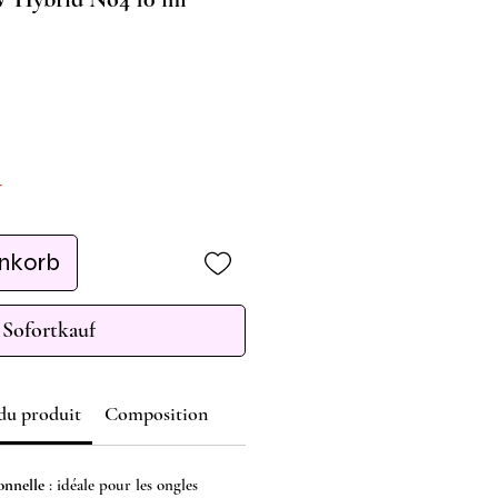
r
enkorb
Sofortkauf
 du produit
Composition
onnelle
: idéale pour les ongles