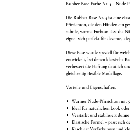
Rubber Base Farbe Nr. 4 – Nude P
Die
Rubber Base Nr. 4
ist eine el
Pfirsichton
, die den Händen ein ge
subtile, warme Farbton lässt die N
eignet sich perfekt für dezente, ele
Diese Base wurde speziell für
weich
entwickelt, bei denen klassische Ba
verbessert die Haftung deutlich und
gleichzeitig flexible Modellage.
Vorteile und Eigenschaften:
Warmer Nude-Pfirsichton mit
5
Ideal für natürlichen Look oder
Verstärkt und stabilisiert
dünne
Elastische Formel – passt sich 
Kaschiert Verfärbungen und kl