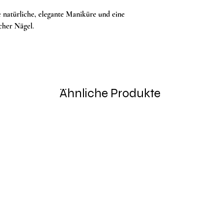
e
natürliche, elegante Maniküre und eine
icher Nägel
.
Ähnliche Produkte