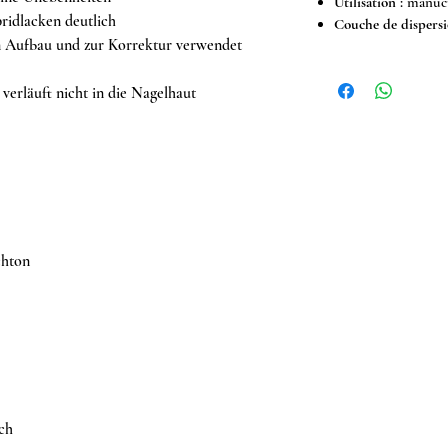
Utilisation :
manucu
ridlacken deutlich
Couche de dispersi
en Aufbau und zur Korrektur verwendet
 verläuft nicht in die Nagelhaut
chton
ch