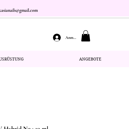
.kasianails@gmail.com
Anmelden
USRÜSTUNG
ANGEBOTE
V Hybrid No4 10 ml