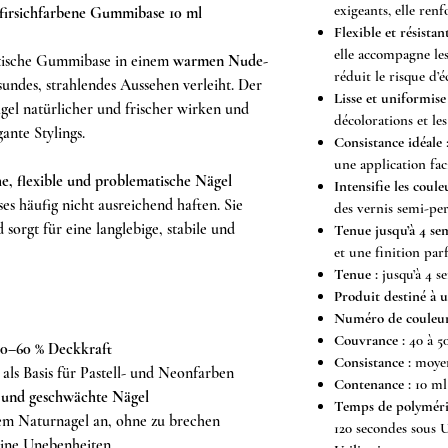
exigeants, elle renf
firsichfarbene Gummibase 10 ml
Flexible et résistan
elle accompagne le
astische Gummibase in einem
warmen Nude-
réduit le risque d’éc
sundes, strahlendes Aussehen verleiht. Der
Lisse et uniformise
ägel natürlicher und frischer wirken und
décolorations et les
gante Stylings.
Consistance idéale
:
une application faci
e, flexible und problematische Nägel
Intensifie les coule
ses häufig nicht ausreichend haften. Sie
des vernis semi-pe
 sorgt für eine langlebige, stabile und
Tenue jusqu’à 4 se
et une finition parf
Tenue :
jusqu’à 4 s
Produit destiné à 
Numéro de couleur
Couvrance :
40 à 5
0–60 % Deckkraft
Consistance :
moyen
 als Basis für Pastell- und Neonfarben
Contenance :
10 ml
 und geschwächte Nägel
Temps de polyméris
dem Naturnagel an, ohne zu brechen
120 secondes sous
eine Unebenheiten