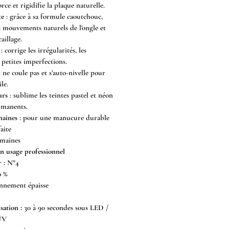
orce et rigidifie la plaque naturelle.
te
: grâce à sa formule caoutchouc,
s mouvements naturels de l’ongle et
aillage.
: corrige les irrégularités, les
 petites imperfections.
 ne coule pas et s’auto-nivelle pour
le.
urs
: sublime les teintes pastel et néon
rmanents.
maines
: pour une manucure durable
aite
emaines
un usage professionnel
 :
N°4
0 %
nement épaisse
ation :
30 à 90 secondes sous LED /
 UV