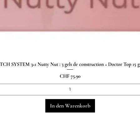
H SYSTEM 3+1 Nutty Nut : 3 gels de construction + Doctor Top 15
Schnellansicht
Preis
CHF 75.90
In den Warenkorb