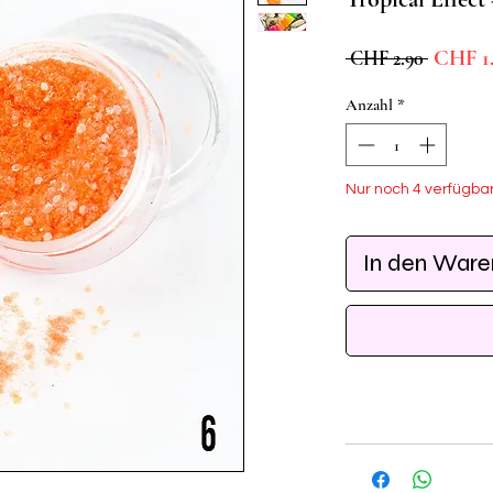
Standar
CHF 1.
 CHF 2.90 
Anzahl
*
Nur noch 4 verfügba
In den War