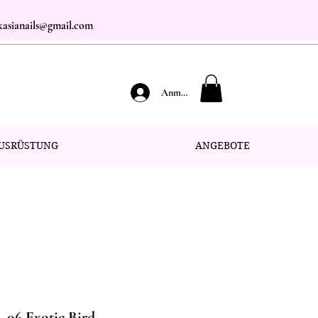
.kasianails@gmail.com
Anmelden
USRÜSTUNG
ANGEBOTE
- 06 Exotic Bird