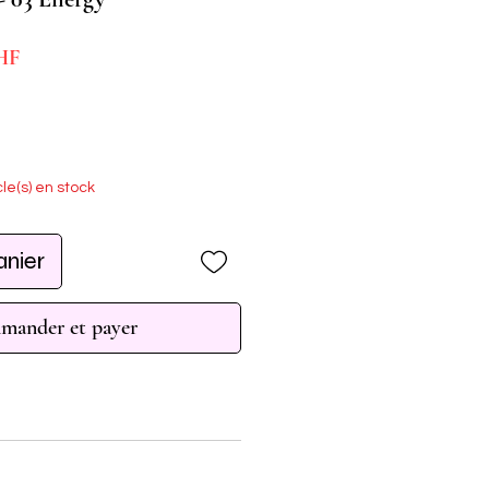
Prix
HF
promotionnel
cle(s) en stock
anier
ander et payer