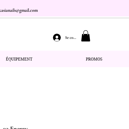
.kasianails@gmail.com
Se connecter
ÉQUIPEMENT
PROMOS
 - 03 Energy