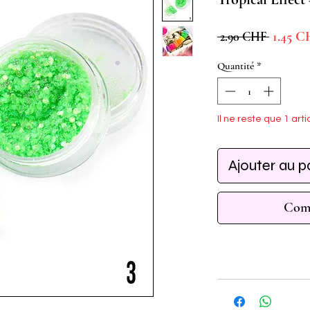
Prix
1.45 C
 2.90 CHF 
original
Quantité
*
Il ne reste que 1 arti
Ajouter au p
Comm