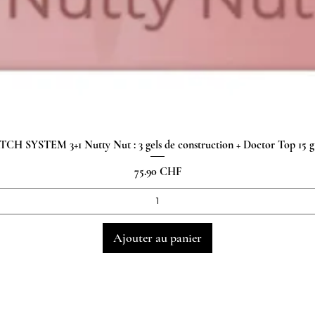
H SYSTEM 3+1 Nutty Nut : 3 gels de construction + Doctor Top 15
Aperçu rapide
Prix
75.90 CHF
Ajouter au panier