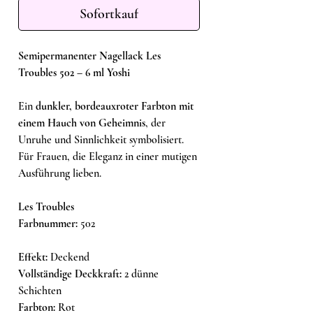
Sofortkauf
Semipermanenter Nagellack Les
Troubles 502 – 6 ml Yoshi
Ein
dunkler, bordeauxroter Farbton mit
einem Hauch von Geheimnis
, der
Unruhe und Sinnlichkeit symbolisiert.
Für Frauen, die Eleganz in einer mutigen
Ausführung lieben.
Les Troubles
Farbnummer:
502
Effekt:
Deckend
Vollständige Deckkraft:
2 dünne
Schichten
Farbton:
Rot