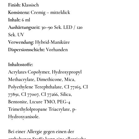
Finish:
Klassisch
Konsistenz:
Cremig – mitteldick
Inhalt:
6 ml
Aushärtungszeit:
30–90 Sek. LED / 120
Sek. UV
Verwendung:
Hybrid-Maniküre
Dispersionsschicht:
Vorhanden
Inhaltsstoffe:
Acrylates Copolymer, Hydroxypropyl
Methacrylate, Dimethicone, Mica,
Polyethylene Terephthalate, CI 77163, CI
77891, CI 77007, CI 77266, Silica,
Bentonite, Ltcure TMO, PEG-4
Trimethylolpropane Triacrylate, p-
Hydroxyanisole.
Bei einer Allergie gegen einen der
enthaltenen Stoffe kann eine allergische