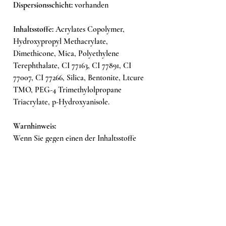
Dispersionsschicht:
vorhanden
Inhaltsstoffe:
Acrylates Copolymer,
Hydroxypropyl Methacrylate,
Dimethicone, Mica, Polyethylene
Terephthalate, CI 77163, CI 77891, CI
77007, CI 77266, Silica, Bentonite, Ltcure
TMO, PEG-4 Trimethylolpropane
Triacrylate, p-Hydroxyanisole.
Warnhinweis:
Wenn Sie gegen einen der Inhaltsstoffe
allergisch sind, kann eine allergische
Reaktion auftreten.