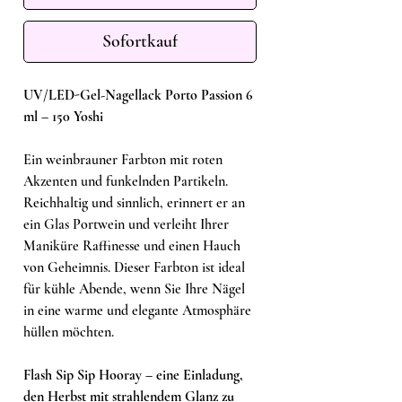
Sofortkauf
UV/LED-Gel-Nagellack Porto Passion 6
ml – 150 Yoshi
Ein weinbrauner Farbton mit roten
Akzenten und funkelnden Partikeln.
Reichhaltig und sinnlich, erinnert er an
ein Glas Portwein und verleiht Ihrer
Maniküre Raffinesse und einen Hauch
von Geheimnis. Dieser Farbton ist ideal
für kühle Abende, wenn Sie Ihre Nägel
in eine warme und elegante Atmosphäre
hüllen möchten.
Flash Sip Sip Hooray – eine Einladung,
den Herbst mit strahlendem Glanz zu