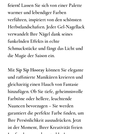
feiern!
Lassen Sie sich von einer Palette
warmer und lebendiger Farben
verführen, inspiriert von den schönsten
Herbstlandschaften. Jeder Gel-Nagellack
verwandelt Ihre Nägel dank seines
funkelnden Effekts in echte
Schmuckstücke und fängt das Licht und
die Magie der Saison ein.
Mit
Sip Sip Hooray
können Sie elegante
und raffinierte Maniküren kreieren und
gleichzeitig einen Hauch von Fantasie
hinzufügen. Ob Sie tiefe, geheimnisvolle
Farbtöne oder hellere, leuchtende
Nuancen bevorzugen – Sie werden
garantiert die perfekte Farbe finden, um
Ihre Persönlichkeit auszudrücken. Jetzt
ist der Moment, Ihrer Kreativität freien