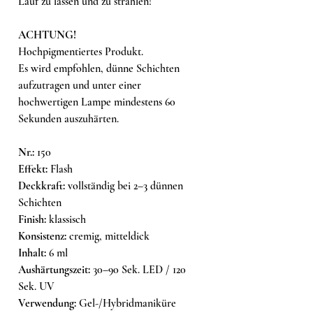
Lauf zu lassen und zu strahlen!
ACHTUNG!
Hochpigmentiertes Produkt.
Es wird empfohlen, dünne Schichten
aufzutragen und unter einer
hochwertigen Lampe mindestens 60
Sekunden auszuhärten.
Nr.:
150
Effekt:
Flash
Deckkraft:
vollständig bei 2–3 dünnen
Schichten
Finish:
klassisch
Konsistenz:
cremig, mitteldick
Inhalt:
6 ml
Aushärtungszeit:
30–90 Sek. LED / 120
Sek. UV
Verwendung:
Gel-/Hybridmaniküre