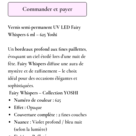
Commander et payer
Vernis semi-permanent UV LED Fairy
Whispers 6 ml – 625 Yoshi
Un
bordeaux
profond aux fines paillettes
,
évoquant un ciel étoilé lors d’une nuit de
fête.
Fairy Whispers
diffuse une aura de
mystère et de raffinement – le choix
idéal pour des occasions élégantes et
sophistiquées.
Fairy Whispers – Collection YOSHI
Numéro de couleur :
625
Effet :
Opaque
Couverture complète :
2 fines couches
Nuance :
Violet profond / bleu nuit
(selon la lumière)