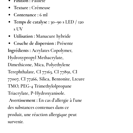
Finition :
Pailleté
Texture :
Crémeuse
Contenance :
6 ml
Temps de catalyse :
30–90 s LED / 120
s UV
Utilisation :
Manucure hybride
Couche de dispersion :
Présente
Ingrédients :
Acrylates Copolymer,
Hydroxypropyl Methacrylate,
Dimethicone, Mica, Polyethylene
Terephthalate, CI 77163, CI 77891, CI
77007, CI 77266, Silica, Bentonite, Ltcure
TMO, PEG-4 Trimethylolpropane
Triacrylate, P-Hydroxyanisole.
Avertissement :
En cas d’allergie à l’une
des substances contenues dans ce
produit, une réaction allergique peut
survenir.