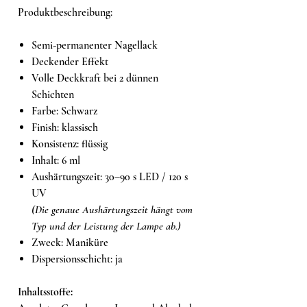
Produktbeschreibung:
Semi-permanenter Nagellack
Deckender Effekt
Volle Deckkraft bei 2 dünnen
Schichten
Farbe: Schwarz
Finish: klassisch
Konsistenz: flüssig
Inhalt: 6 ml
Aushärtungszeit: 30–90 s LED / 120 s
UV
(Die genaue Aushärtungszeit hängt vom
Typ und der Leistung der Lampe ab.)
Zweck: Maniküre
Dispersionsschicht: ja
Inhaltsstoffe: