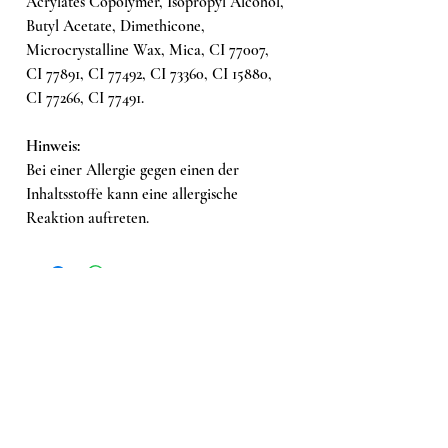
Acrylates Copolymer, Isopropyl Alcohol,
Butyl Acetate, Dimethicone,
Microcrystalline Wax, Mica, CI 77007,
CI 77891, CI 77492, CI 73360, CI 15880,
CI 77266, CI 77491.
Hinweis:
Bei einer Allergie gegen einen der
Inhaltsstoffe kann eine allergische
Reaktion auftreten.
Ähnliche Produkte