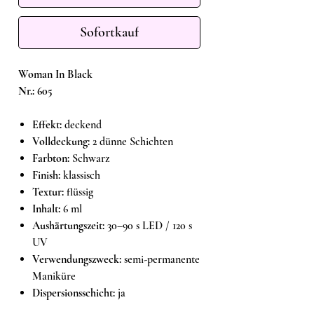
Sofortkauf
Woman In Black
Nr.: 605
Effekt:
deckend
Volldeckung:
2 dünne Schichten
Farbton:
Schwarz
Finish:
klassisch
Textur:
flüssig
Inhalt:
6 ml
Aushärtungszeit:
30–90 s LED / 120 s
UV
Verwendungszweck:
semi-permanente
Maniküre
Dispersionsschicht:
ja