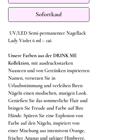
Sofortkauf
UV/LED Semi-permanenter Nagellack
Lady Violet 6 ml – 126
Unsere Farben aus der DRINK ME
Kollektion
, mit ausdrucksstarken
Nuancen und von Getränken inspirierten
Namen, versetzen Sie in
Urlaubsstimmung und verleihen Ihren
Nägeln einen modischen, mutigen Look.
Genießen Sie das sommerliche Flair und
bringen Sie Freude und Farbe auf Ihre
Hände. Spüren Sie eine Explosion von
Farbe auf den Nägeln, inspiriert von
einer Mischung aus intensivem Orange,
frischer Ananas und saftiger Himbeere.