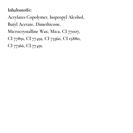
Inhaltsstoffe:
Acrylates Copolymer, Isopropyl Alcohol,
Butyl Acetate, Dimethicone,
Microcrystalline Wax, Mica, CI 77007,
CI 77891, CI 77492, CI 73360, CI 15880,
CI 77266, CI 77491.
Bei einer Allergie gegen einen der
Inhaltsstoffe kann eine allergische
Reaktion auftreten.
Ähnliche Produkte