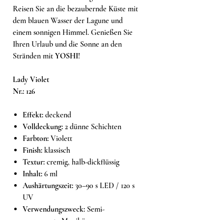
Reisen Sie an die bezaubernde Küste mit
dem blauen Wasser der Lagune und
einem sonnigen Himmel. Genießen Sie
Ihren Urlaub und die Sonne an den
Stränden mit
YOSHI
!
Lady Violet
Nr.: 126
Effekt:
deckend
Volldeckung:
2 dünne Schichten
Farbton:
Violett
Finish:
klassisch
Textur:
cremig, halb-dickflüssig
Inhalt:
6 ml
Aushärtungszeit:
30–90 s LED / 120 s
UV
Verwendungszweck:
Semi-