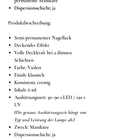
permanente Maniküre
Dispersionsschicht:
ja
Produktbeschreibung:
Semi-permanenter Nagellack
Deckender Effekt
Volle Deckkraft bei 2 dünnen
Schichten
Farbe: Violett
Finish: klassisch
Konsistenz: cremig
Inhalt: 6 ml
Aushärtungszeit: 30–90 s LED / 120 s
UV
(Die genaue Aushärtungszeit hängt von
Typ und Leistung der Lampe ab.)
Zweck: Maniküre
Dispersionsschicht: ja