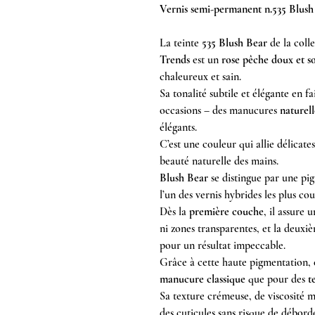
Vernis semi-permanent n.535 Blush
La teinte
535 Blush Bear
de la coll
Trends
est un
rose pêche doux et s
chaleureux et sain.
Sa tonalité subtile et élégante en fa
occasions – des manucures
naturell
élégants.
C’est une couleur qui allie délicate
beauté naturelle des mains.
Blush Bear
se distingue par une pig
l’un des vernis hybrides les plus c
Dès la
première couche
, il assure 
ni zones transparentes, et la deux
pour un résultat impeccable.
Grâce à cette haute pigmentation, c
manucure classique
que pour des
t
Sa texture crémeuse, de viscosité 
des cuticules sans risque de débor