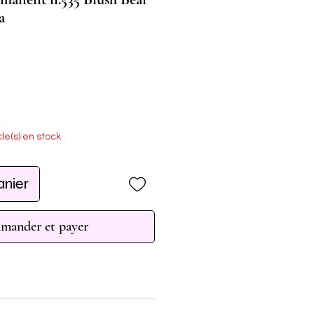
a
cle(s) en stock
anier
ander et payer