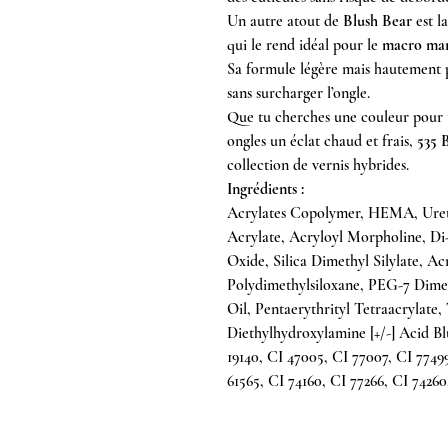
Un autre atout de
Blush Bear
est la
qui le rend idéal pour le
macro ma
Sa formule légère mais hautement
sans surcharger l’ongle.
Que tu cherches une couleur pour to
ongles un éclat chaud et frais,
535 
collection de vernis hybrides.
Ingrédients :
Acrylates Copolymer, HEMA, Uret
Acrylate, Acryloyl Morpholine, Di-
Oxide, Silica Dimethyl Silylate, 
Polydimethylsiloxane, PEG-7 Dime
Oil, Pentaerythrityl Tetraacrylate
Diethylhydroxylamine [+/-] Acid B
19140, CI 47005, CI 77007, CI 77499
61565, CI 74160, CI 77266, CI 74260