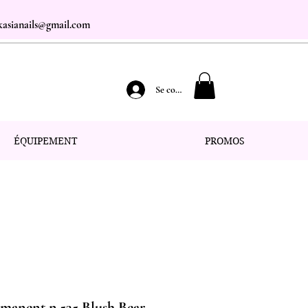
.kasianails@gmail.com
Se connecter
ÉQUIPEMENT
PROMOS
rmanent n.535 Blush Bear