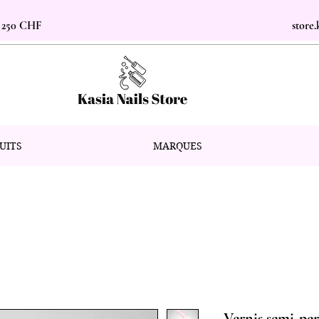
s 250 CHF
store
UITS
MARQUES
Vernis semi-pe