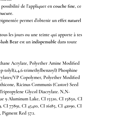
 possibilité de l’appliquer en
couche fine
, ce
nucure
.
 pigmentée permet d’obtenir un
effet naturel
us les jours ou une teinte qui apporte à tes
Blush Bear
est un
indispensable
dans toute
hane Acrylate, Polyether Amine Modified
p-tolyl(2,4,6-trimethylbenzoyl) Phosphine
Acrylates/VP Copolymer, Polyether Modified
thicone, Ricinus Communis (Castor) Seed
, Tripropylene Glycol Diacrylate. N,N-
lue 9 Aluminum Lake, CI 15510, CI 15850, CI
, CI 77891, CI 45410, CI 16185, CI 42090, CI
, Pigment Red 57:1.