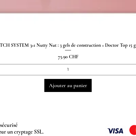
H SYSTEM 3+1 Nutty Nut : 3 gels de construction + Doctor Top 15
Aperçu rapide
Prix
75.90 CHF
Ajouter au panier
sécurisé
par un cryptage SSL.