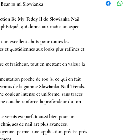
 Bear 10 ml Slowianka
ection
Be My Teddy II
de
Słowianka Nail
ophistiqué
, qui donne aux mains un aspect
it un excellent choix pour toutes les
es et quotidiennes
aux looks plus raffinés et
sse et fraîcheur, tout en mettant en valeur la
mentation proche de 100 %, ce qui en fait
ouvrants de la gamme
Słowianka Nail Trends
.
une couleur intense et uniforme, sans traces
ième couche renforce la profondeur du ton
e vernis est parfait aussi bien pour un
echniques de nail art plus avancées
.
moyenne, permet une application précise près
dement.