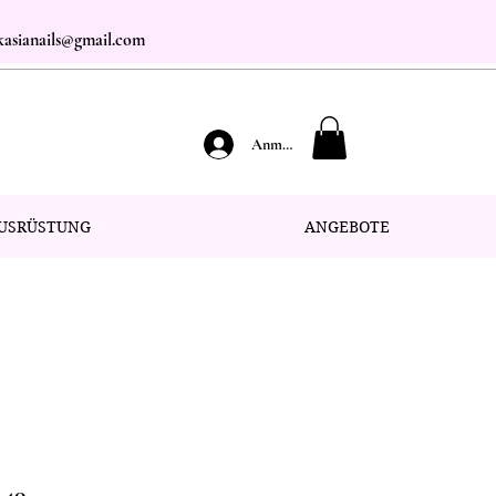
.kasianails@gmail.com
Anmelden
USRÜSTUNG
ANGEBOTE
 40