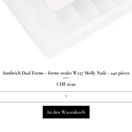
Sandwich Dual Forms – forme ovales W557 Molly Nails – 240 pièces
Schnellansicht
Preis
CHF 16.90
In den Warenkorb