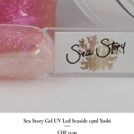
Sea Story Gel UV Led Seaside 15ml Yoshi
Schnellansicht
Preis
CHF 15.90