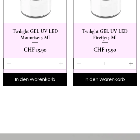
Twilight GEL UV LED
Twilight GEL UV LED
Schnellansicht
Schnellansicht
Moonrise15 Ml
Firefly15 Ml
Preis
Preis
CHF 15.90
CHF 15.90
In den Warenkorb
In den Warenkorb