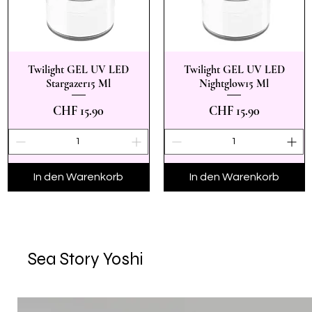
Twilight GEL UV LED
Twilight GEL UV LED
Schnellansicht
Schnellansicht
Stargazer15 Ml
Nightglow15 Ml
Preis
Preis
CHF 15.90
CHF 15.90
In den Warenkorb
In den Warenkorb
Sea Story Yoshi