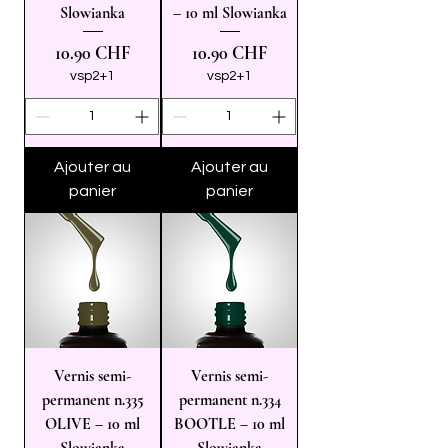
Slowianka
– 10 ml Slowianka
Prix
Prix
10.90 CHF
10.90 CHF
vsp2+1
vsp2+1
Ajouter au
Ajouter au
panier
panier
Vernis semi-
Vernis semi-
permanent n.335
permanent n.334
OLIVE – 10 ml
BOOTLE – 10 ml