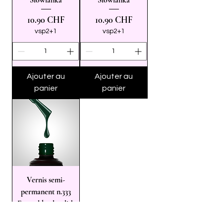
Slowianka
Slowianka
Prix
Prix
10.90 CHF
10.90 CHF
vsp2+1
vsp2+1
Ajouter au
Ajouter au
panier
panier
Vernis semi-
permanent n.333
Emerald gel polish
10g Slowianka