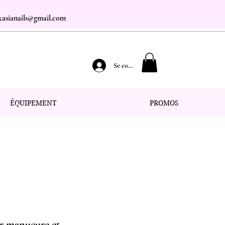
.kasianails@gmail.com
Se connecter
ÉQUIPEMENT
PROMOS
ur manucure et