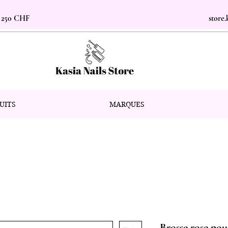
s 250 CHF
store
UITS
MARQUES
Brosse rose po