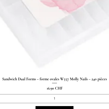
Sandwich Dual Forms – forme ovales W557 Molly Nails – 240 pièces
Aperçu rapide
Prix
16.90 CHF