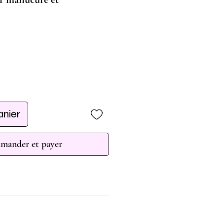
anier
ander et payer