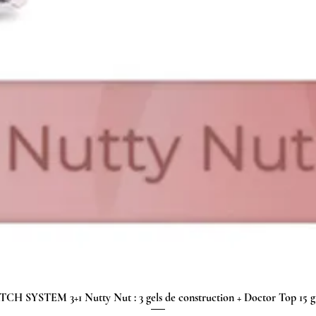
H SYSTEM 3+1 Nutty Nut : 3 gels de construction + Doctor Top 15
Aperçu rapide