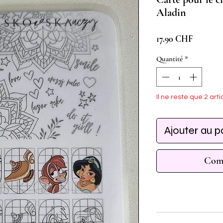
Aladin
Prix
17.90 CHF
Quantité
*
Il ne reste que 2 arti
Ajouter au p
Comm