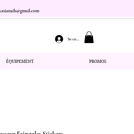
.kasianails@gmail.com
Se connecter
ÉQUIPEMENT
PROMOS
asseur Fairytales Stickers