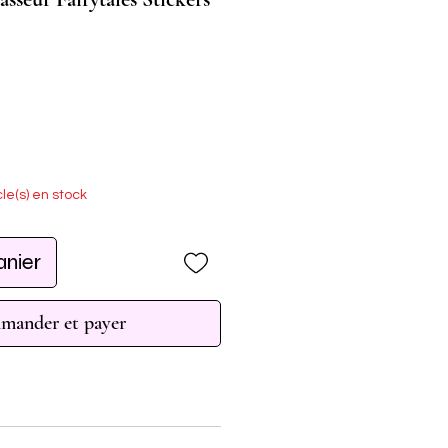
cle(s) en stock
anier
ander et payer