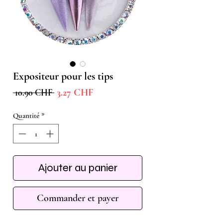
Expositeur pour les tips
Prix
Prix
3.27 CHF
 10.90 CHF 
promotionnel
original
Quantité
*
Ajouter au panier
Commander et payer