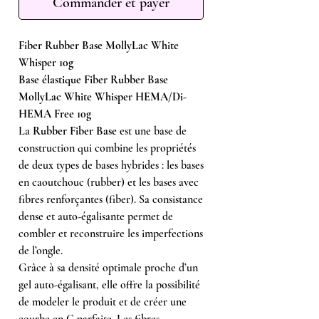
Commander et payer
Fiber Rubber Base MollyLac White
Whisper 10g
Base élastique Fiber Rubber Base
MollyLac White Whisper HEMA/Di-
HEMA Free 10g
La
Rubber Fiber Base
est une base de
construction qui combine les propriétés
de deux types de bases hybrides : les bases
en caoutchouc (rubber) et les bases avec
fibres renforçantes (fiber). Sa consistance
dense et auto-égalisante permet de
combler et reconstruire les imperfections
de l’ongle.
Grâce à sa densité optimale proche d’un
gel auto-égalisant, elle offre la possibilité
de modeler le produit et de créer une
courbe en C parfaite. Les fibres