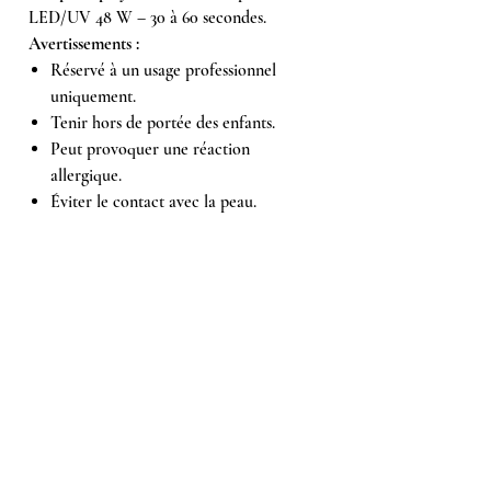
LED/UV 48 W – 30 à 60 secondes.
Avertissements :
Réservé à un usage professionnel
uniquement.
Tenir hors de portée des enfants.
Peut provoquer une réaction
allergique.
Éviter le contact avec la peau.
Éviter le contact avec les yeux.
Lire attentivement le mode d’emploi.
Achetés ensemble