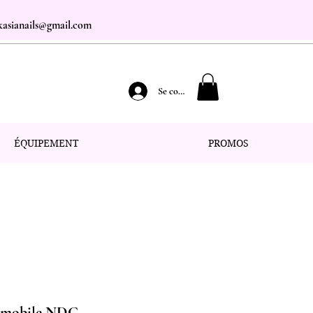
.kasianails@gmail.com
Se connecter
ÉQUIPEMENT
PROMOS
er mobile NDC