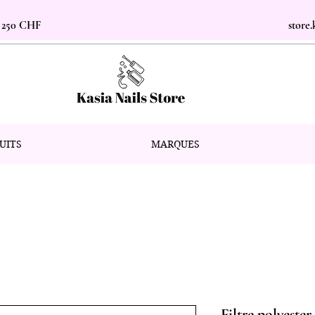
s 250 CHF
store
UITS
MARQUES
Filtre polyest