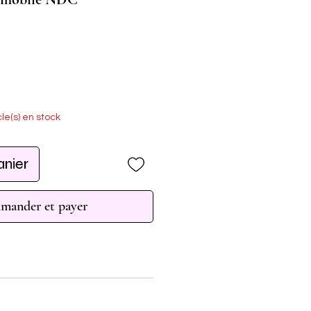
cle(s) en stock
anier
ander et payer