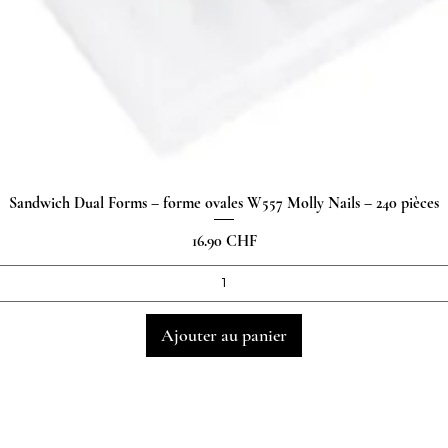
Sandwich Dual Forms – forme ovales W557 Molly Nails – 240 pièces
Aperçu rapide
Prix
16.90 CHF
Ajouter au panier