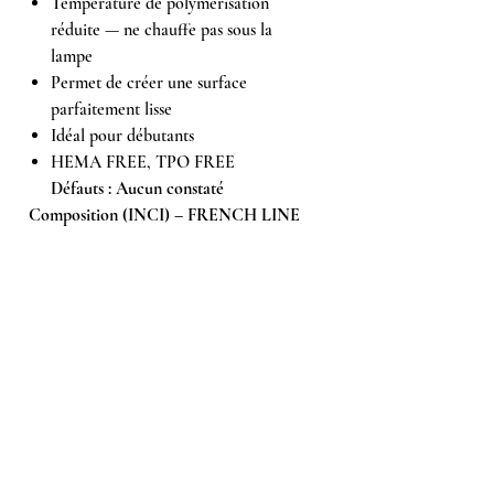
Température de polymérisation
réduite — ne chauffe pas sous la
lampe
Permet de créer une surface
parfaitement lisse
Idéal pour débutants
HEMA FREE, TPO FREE
Défauts : Aucun constaté
Composition (INCI) – FRENCH LINE
No2
Acrylates Copolymer, Pentaerythrityl
Tetramercaptopropionate,
Hydroxycyclohexyl Phenyl Ketone,
Dimethicone.
Peut contenir +/- : CI 77499, CI 77891, CI
17200, CI 77492, CI 77742.
En cas d’allergie à l’une des substances
contenues dans le produit, une réaction
allergique peut survenir.