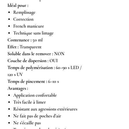
Idéal pour :
Remplissage
Correction
French manicure
Technique sans limage
Contenance :
50 ml
Effet :
Transparent
Soluble dans le remover :
NON
Couche de dispersion :
OUI
Temps de polymérisation :
60–90 s LED /
120 s UV
Temps de pincement :
6–10 s
Avantages :
Application confortable
Très facile à limer
Résistant aux agressions extérieures
Ne fait pas de poches d’air
Ne s’écaille pas