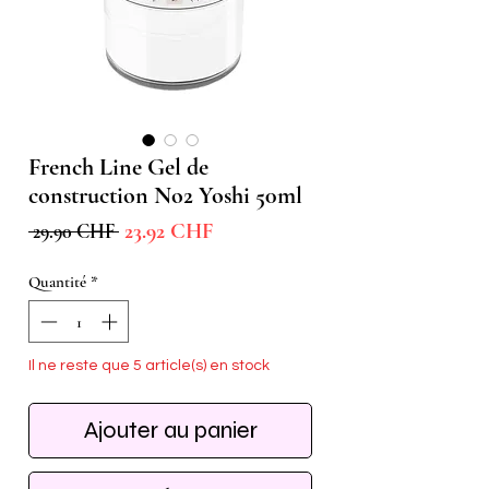
French Line Gel de
construction No2 Yoshi 50ml
Prix
Prix
23.92 CHF
 29.90 CHF 
promotionnel
original
Quantité
*
Il ne reste que 5 article(s) en stock
Ajouter au panier