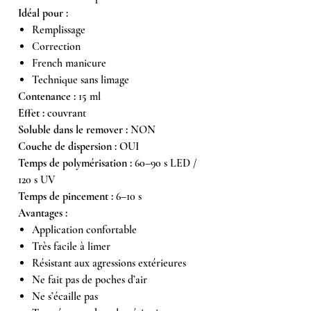
Idéal pour :
Remplissage
Correction
French manicure
Technique sans limage
Contenance :
15 ml
Effet :
couvrant
Soluble dans le remover :
NON
Couche de dispersion :
OUI
Temps de polymérisation :
60–90 s LED /
120 s UV
Temps de pincement :
6–10 s
Avantages :
Application confortable
Très facile à limer
Résistant aux agressions extérieures
Ne fait pas de poches d’air
Ne s’écaille pas