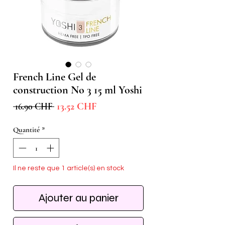
French Line Gel de
construction No 3 15 ml Yoshi
Prix
Prix
13.52 CHF
 16.90 CHF 
promotionnel
original
Quantité
*
Il ne reste que 1 article(s) en stock
Ajouter au panier