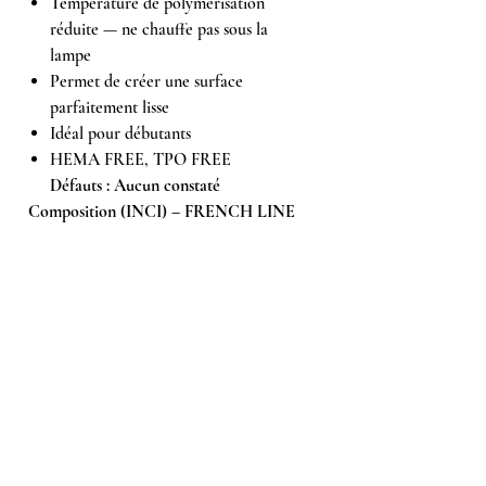
Température de polymérisation
réduite — ne chauffe pas sous la
lampe
Permet de créer une surface
parfaitement lisse
Idéal pour débutants
HEMA FREE, TPO FREE
Défauts : Aucun constaté
Composition (INCI) – FRENCH LINE
No3
Acrylates Copolymer, Pentaerythrityl
Tetramercaptopropionate,
Hydroxycyclohexyl Phenyl Ketone,
Dimethicone.
Peut contenir +/- : CI 77499, CI 77891, CI
17200, CI 77492, CI 77742.
En cas d’allergie à l’une des substances
contenues dans le produit, une réaction
allergique peut survenir.