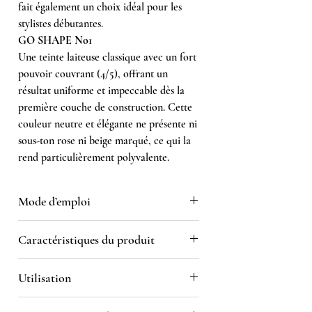
fait également un choix idéal pour les
stylistes débutantes.
GO SHAPE No1
Une teinte laiteuse classique avec un fort
pouvoir couvrant (4/5), offrant un
résultat uniforme et impeccable dès la
première couche de construction. Cette
couleur neutre et élégante ne présente ni
sous-ton rose ni beige marqué, ce qui la
rend particulièrement polyvalente.
Mode d’emploi
Préparation
Caractéristiques du produit
Appliquer :
Déshydratant
Viscosité moyenne
Primer BK
Utilisation
Gel rigide
Fine couche frottée de Base 007 ou
Auto-égalisant
Ultimate Base
Construction des ongles
Résistant aux facteurs extérieurs