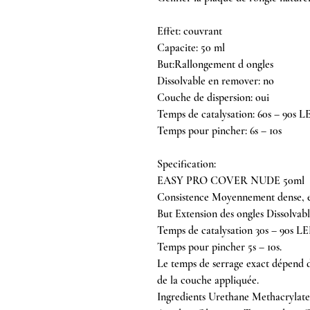
Effet: couvrant
Capacite: 50 ml
But:Rallongement d ongles
Dissolvable en remover: no
Couche de dispersion: oui
Temps de catalysation: 60s – 90s L
Temps pour pincher: 6s – 10s
Specification:
EASY PRO COVER NUDE 50ml
Consistence Moyennement dense, e
But Extension des ongles Dissolvab
Temps de catalysation 30s – 90s LE
Temps pour pincher 5s – 10s.
Le temps de serrage exact dépend de
de la couche appliquée.
Ingredients Urethane Methacrylat