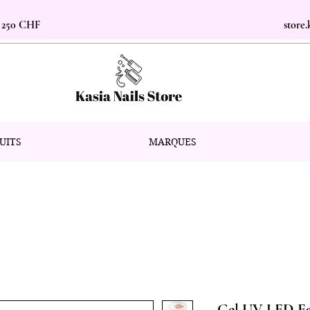
s 250 CHF
store
UITS
MARQUES
Gel UV LED 