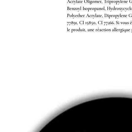
Acrylate Oligomer, Tripropylene Gl
Benzoyl Isopropanol, Hydroxycyclo
Polyether Acrylate, Dipropylene Gl
77891, CI 15850, CI 77266. Si vous 
le produit, une réaction allergique 