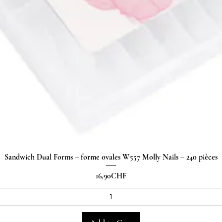
Sandwich Dual Forms – forme ovales W557 Molly Nails – 240 pièces
Quick View
Price
16,90CHF