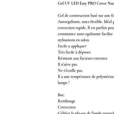
Gel UV LED Easy PRO Cover Nud
Gel de construction basé sur une 
Autoegalisant, assez flexible. Idéal 
correction rapide. Il est parfait pou
consistance auto-egalisante facilite 
stylisations en salon.
Facile a appliquer
Très facile à déposer.
Résistant aux facteurs externes.
Il n’aère pas.
Ne s’écaille pas.
Il a une température de polymérisat
lampe !
But:
Remlissage
Correction
Gélifier la plaque de l’ongle nature