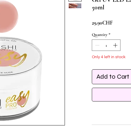
50ml
Price
29,90CHF
Quantity
*
Only 4 left in stock
Add to Cart