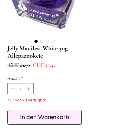
Jelly Manifest White 50g
Allepaznokcie
Sale-
Standardpreis
CHF 25.42
 CHF 29.90 
Preis
Anzahl
*
Nur noch 4 verfügbar
In den Warenkorb