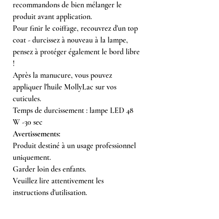
recommandons de bien mélanger le
produit avant application.
Pour finir le coiffage, recouvrez d'un top
coat - durcissez à nouveau à la lampe,
pensez à protéger également le bord libre
!
Après la manucure, vous pouvez
appliquer l'huile MollyLac sur vos
cuticules.
Temps de durcissement : lampe LED 48
W -30 sec
Avertissements:
Produit destiné à un usage professionnel
uniquement.
Garder loin des enfants.
Veuillez lire attentivement les
instructions d'utilisation.