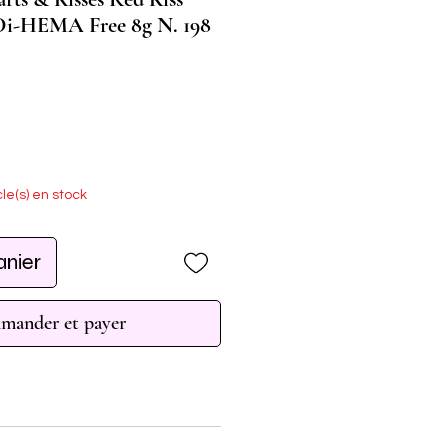
-HEMA Free 8g N. 198
cle(s) en stock
anier
ander et payer