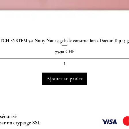
H SYSTEM 3+1 Nutty Nut : 3 gels de construction + Doctor Top 15
Aperçu rapide
Prix
75.90 CHF
Ajouter au panier
sécurisé
par un cryptage SSL.