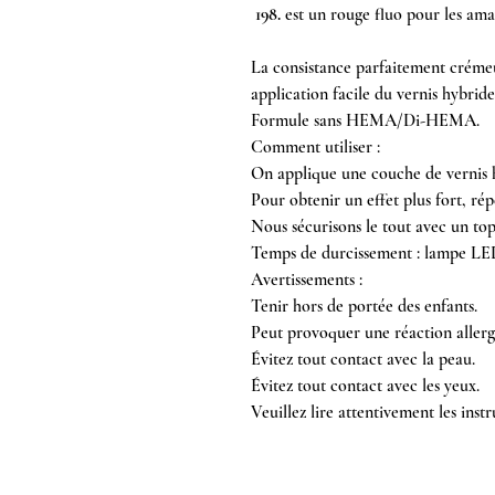
198.
est un rouge fluo pour les amat
La consistance parfaitement crémeu
application facile du vernis hybride
Formule sans HEMA/Di-HEMA.
Comment utiliser :
On applique une couche de vernis h
Pour obtenir un effet plus fort, répé
Nous sécurisons le tout avec un top
Temps de durcissement : lampe LE
Avertissements :
Tenir hors de portée des enfants.
Peut provoquer une réaction allerg
Évitez tout contact avec la peau.
Évitez tout contact avec les yeux.
Veuillez lire attentivement les instru