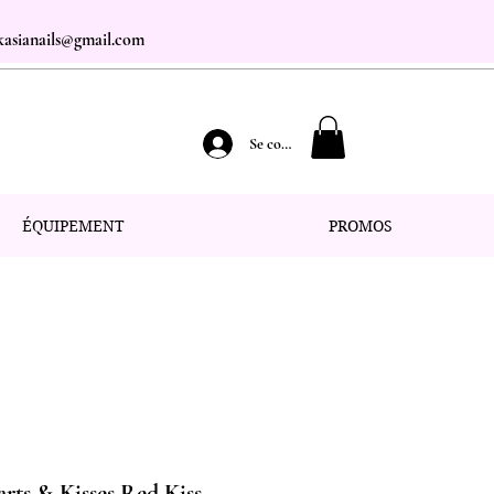
.kasianails@gmail.com
Se connecter
ÉQUIPEMENT
PROMOS
rts & Kisses Red Kiss