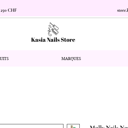
s 250 CHF
store
UITS
MARQUES
Molly Nails N