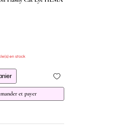
cle(s) en stock
anier
ander et payer