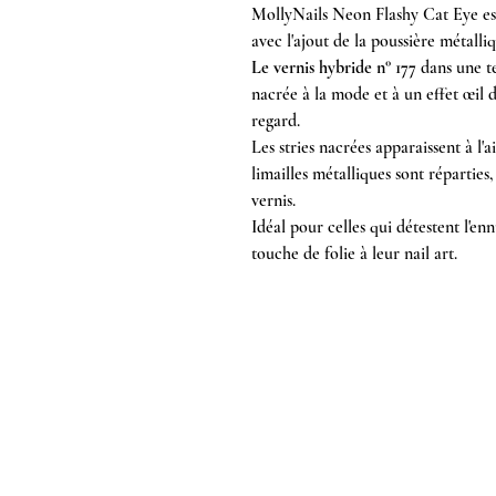
MollyNails Neon Flashy Cat Eye est
avec l'ajout de la poussière métalli
Le vernis hybride n° 177
dans une te
nacrée à la mode et à un effet œil 
regard.
Les stries nacrées apparaissent à l'
limailles métalliques sont répartie
vernis.
Idéal pour celles qui détestent l'en
touche de folie à leur nail art.