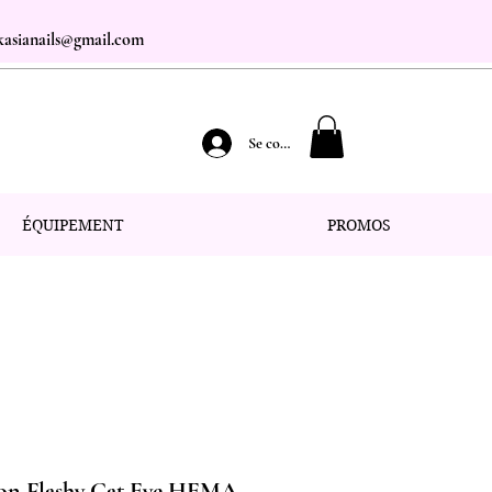
.kasianails@gmail.com
Se connecter
ÉQUIPEMENT
PROMOS
eon Flashy Cat Eye HEMA