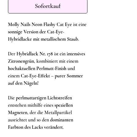
Sofortkauf
Molly Nails Neon Flashy Cat Eye
ist eine
sonnige Version der Cat-Eye-
Hybridlacke mit metallischem Staub
.
Der
Hybridlack Nr. 178
ist ein
intensives
Zitronengrün
, kombiniert mit einem
hochaktuellen Perlmutt-Finish
und
einem
Cat-Eye-Effekt
–
purer Sommer
auf den Nägeln
!
Die
perlmuttartigen Lichtstreifen
entstehen mithilfe eines
speziellen
Magneten
, der die Metallpartikel
ausrichtet und so den
dominanten
Farbton des Lacks verändert
.