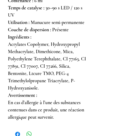
Contenance :
6 ml
Temps de catalyse :
30–90 s LED / 120 s
UV
Utilisation :
Manucure semi-permanente
Couche de dispersion :
Présente
Ingrédients :
Acrylates Copolymer, Hydroxypropyl
Methacrylate, Dimethicone, Mica,
Polyethylene Terephthalate, CI 77163, CI
77891, CI 77007, CI 77266, Silica,
Bentonite, Ltcure TMO, PEG-4
Trimethylolpropane Triacrylate, P-
Hydroxyanisole.
Avertissement :
En cas d’allergie à l’une des substances
contenues dans ce produit, une réaction
allergique peut survenir.