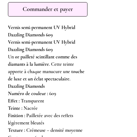
Commander et payer
Vernis semi-permanent UV Hybrid
Dazzling Diamonds 609
Vernis semi-permanent UV Hybrid
Dazzling Diamonds 609
Un
or pailleté scintillant comme des
diamants à la lumière
. Cette teinte
apporte à chaque manucure une
touche
de luxe et un éclat spectaculaire
.
Dazzling Diamonds
Numéro de couleur :
609
Effet :
Transparent
Teinte :
Nacrée
Finition :
Pailletée avec des reflets
légèrement bleutés
Texture :
Crémeuse – densité moyenne