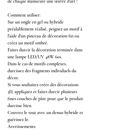
de chaque manucure une œuvre d'art !
Comment utiliser:
Sur un ongle en gel ou hybride
préalablement réalisé, peignez un motif à
l'aide d'un pinceau de décoration fin ou
créez un motif ombré.
Faites durcir la décoration terminée dans
une lampe LED/UV 48W 60s.
Dans le cas de motifs complexes,
durcissez des fragments individuels du
décor.
Si vous souhaitez créer des décorations
3D, appliquez et faites durcir plusieurs
fines couches de pâte pour que le produit
durcisse bien.
Couvrez le tout avec un dessus hybride et
guérissez-le.
Avertissements: