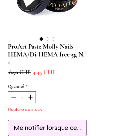
ProArt Paste Molly Nails
HEMA/Di-HEMA free 5g N.
1
Prix
Prix
4.45 CHF
 8.90 CHF 
promotionnel
original
Quantité
*
Rupture de stock
Me notifier lorsque cet article est disponib