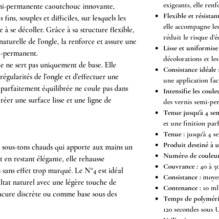
exigeants, elle renf
mi-permanente caoutchouc innovante,
Flexible et résistan
ins, souples et difficiles, sur lesquels les
elle accompagne le
e à se décoller. Grâce à sa structure flexible,
réduit le risque d’éc
aturelle de l’ongle, la renforce et assure une
Lisse et uniformise
i-permanent.
décolorations et les
le ne sert pas uniquement de base. Elle
Consistance idéale
:
égularités de l’ongle et d’effectuer une
une application faci
 parfaitement équilibrée ne coule pas dans
Intensifie les coule
créer une surface lisse et une ligne de
des vernis semi-pe
Tenue jusqu’à 4 se
et une finition parf
Tenue :
jusqu’à 4 s
Produit destiné à 
 sous-tons chauds qui apporte aux mains un
Numéro de couleur
t en restant élégante, elle rehausse
Couvrance :
40 à 5
 sans effet trop marqué. Le N°4 est idéal
Consistance :
moyen
ltat naturel avec une légère touche de
Contenance :
10 ml
ucure discrète ou comme base sous des
Temps de polyméris
120 secondes sous