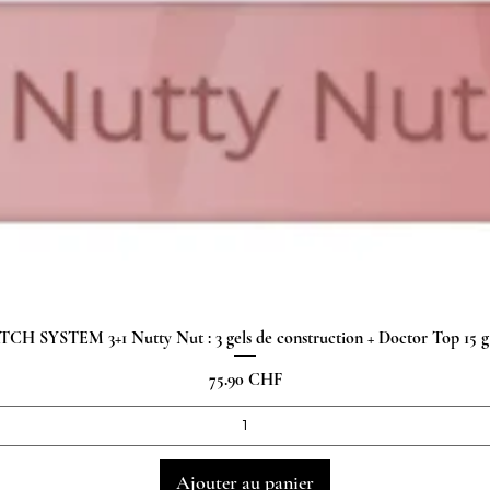
H SYSTEM 3+1 Nutty Nut : 3 gels de construction + Doctor Top 15
Aperçu rapide
Prix
75.90 CHF
Ajouter au panier