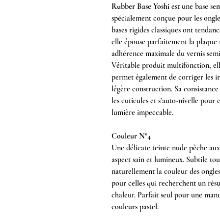
Rubber Base Yoshi
est une base se
spécialement conçue pour les ongles f
bases rigides classiques ont tendanc
elle épouse parfaitement la plaque n
adhérence maximale du vernis sem
Véritable produit multifonction, el
permet également de corriger les irr
légère construction. Sa consistance
les cuticules et s’auto-nivelle pour 
lumière impeccable.
Couleur N°4
Une délicate teinte nude pêche aux
aspect sain et lumineux. Subtile tou
naturellement la couleur des ongles
pour celles qui recherchent un résu
chaleur. Parfait seul pour une man
couleurs pastel.