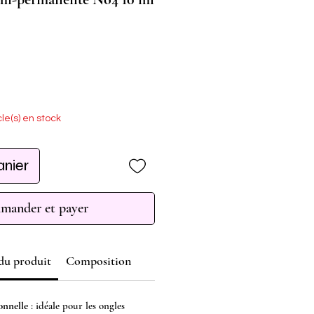
cle(s) en stock
anier
ander et payer
 du produit
Composition
onnelle
: idéale pour les ongles