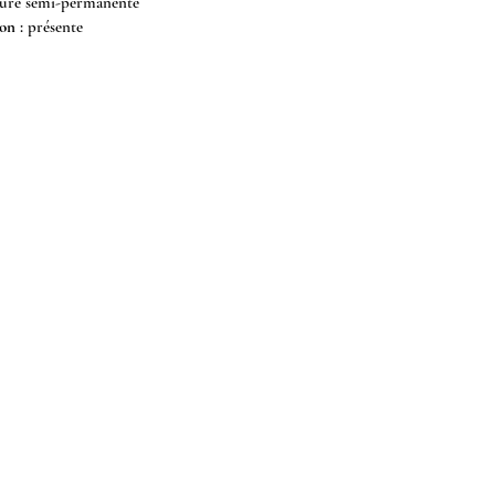
re semi-permanente
on :
présente