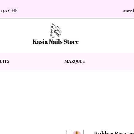
s 250 CHF
store
UITS
MARQUES
Rubber Base se