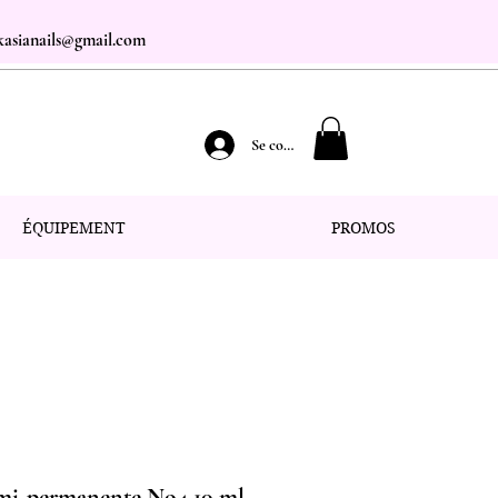
.kasianails@gmail.com
Se connecter
ÉQUIPEMENT
PROMOS
mi-permanente No4 10 ml