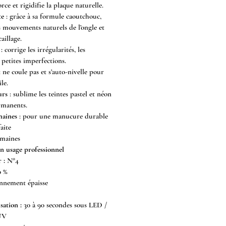
orce et rigidifie la plaque naturelle.
te
: grâce à sa formule caoutchouc,
s mouvements naturels de l’ongle et
aillage.
: corrige les irrégularités, les
 petites imperfections.
 ne coule pas et s’auto-nivelle pour
le.
urs
: sublime les teintes pastel et néon
rmanents.
maines
: pour une manucure durable
aite
emaines
un usage professionnel
 :
N°4
0 %
nement épaisse
ation :
30 à 90 secondes sous LED /
 UV