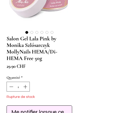
Salon Gel Lala Pink by
Monika Szlósarczyk
MollyNails HEMA/Di-
HEMA Free 50g
Prix
29.90 CHF
Quantité
*
Rupture de stock
Me notifier lorsque cet article est disponib