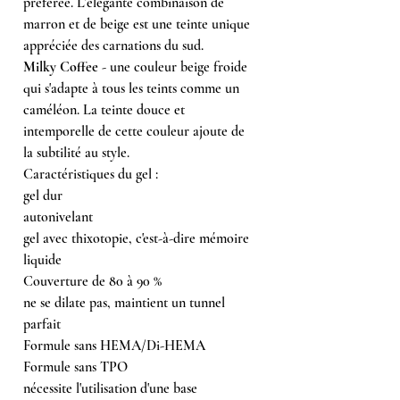
préférée. L’élégante combinaison de
marron et de beige est une teinte unique
appréciée des carnations du sud.
Milky Coffee
- une couleur beige froide
qui s'adapte à tous les teints comme un
caméléon. La teinte douce et
intemporelle de cette couleur ajoute de
la subtilité au style.
Caractéristiques du gel :
gel dur
autonivelant
gel avec thixotopie, c'est-à-dire mémoire
liquide
Couverture de 80 à 90 %
ne se dilate pas, maintient un tunnel
parfait
Formule sans HEMA/Di-HEMA
Formule sans TPO
nécessite l'utilisation d'une base