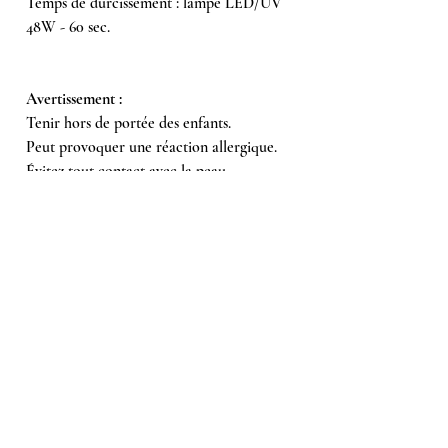
Temps de durcissement : lampe LED/UV
48W - 60 sec.
Avertissement :
Tenir hors de portée des enfants.
Peut provoquer une réaction allergique.
Évitez tout contact avec la peau.
Évitez tout contact avec les yeux.
Veuillez lire attentivement les
instructions d'utilisation.
Ingrédients/INCI :
Acrylate d'hydroxyéthyle/IPDI/PPG-15
Copolymère d'éther de glycéryle,
méthacrylate d'uréthane aliphatique,
méthacrylate d'hydroxypropyle,
isopropanol de benzoyle,
phénylphosphinate de triméthylbenzoyle