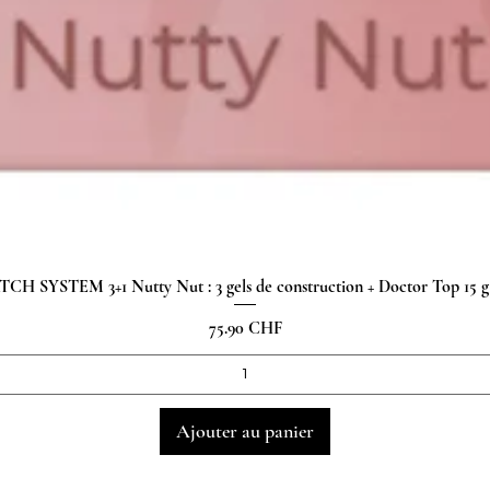
H SYSTEM 3+1 Nutty Nut : 3 gels de construction + Doctor Top 15
Aperçu rapide
Prix
75.90 CHF
Ajouter au panier