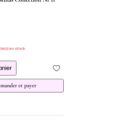
cle(s) en stock
anier
ander et payer