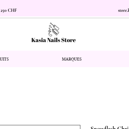
s 250 CHF
store
UITS
MARQUES
Snowflash Chri