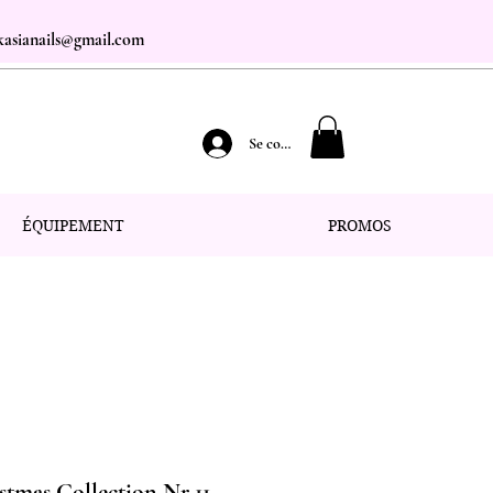
.kasianails@gmail.com
Se connecter
ÉQUIPEMENT
PROMOS
stmas Collection Nr 11