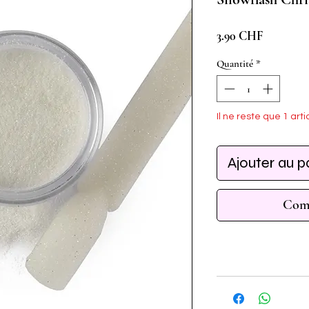
Prix
3.90 CHF
Quantité
*
Il ne reste que 1 arti
Ajouter au p
Comm