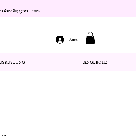
.kasianails@gmail.com
Anmelden
USRÜSTUNG
ANGEBOTE
040