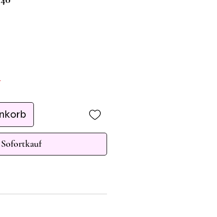
r
enkorb
Sofortkauf