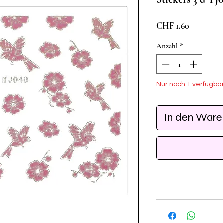
Preis
CHF 1.60
Anzahl
*
Nur noch 1 verfügba
In den War