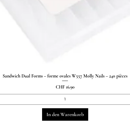
Sandwich Dual Forms – forme ovales W557 Molly Nails – 240 pièces
Schnellansicht
Preis
CHF 16.90
In den Warenkorb