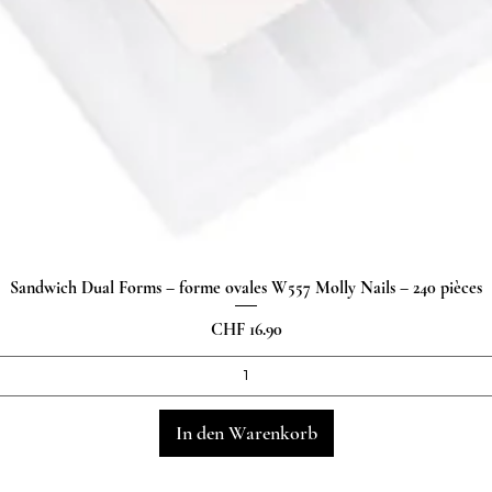
Sandwich Dual Forms – forme ovales W557 Molly Nails – 240 pièces
Schnellansicht
Preis
CHF 16.90
In den Warenkorb