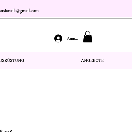
.kasianails@gmail.com
Anmelden
USRÜSTUNG
ANGEBOTE
 R398