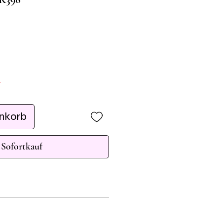
r
enkorb
Sofortkauf