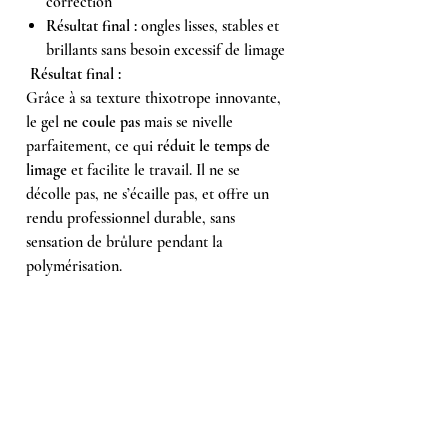
correction
Résultat final :
ongles lisses, stables et
brillants sans besoin excessif de limage
Résultat final :
Grâce à sa texture thixotrope innovante,
le gel
ne coule pas
mais se nivelle
parfaitement, ce qui
réduit le temps de
limage
et facilite le travail. Il ne se
décolle pas, ne s’écaille pas, et offre un
rendu professionnel durable, sans
sensation de brûlure pendant la
polymérisation.
Composition :
Acrylates Copolymer, Hydroxypropyl
Methacrylate, Dimethicone, Mica,
Polyethylene Terephthalate, CI 15880,
CI 77491, CI 77492, CI 77891, CI 77163,
CI 77007, CI 77266, Silica, Ltcure TMO,
PEG-4 Trimethylolpropane Triacrylate,