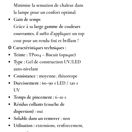
Minimise la sensation de chaleur dans
la lampe pour un confort optimal.
Gain de temps
Grâce à sa
large gamme de couleurs
couvrantes
, il suffit d’appliquer un top
coat pour un rendu fini et brillant !
⚙️
Caractéristiques techniques :
Teinte :
TP004 – Biscuit (opaque)
Type :
Gel de construction UV/LED
auto-nivelant
Consistance :
moyenne, thixotrope
Durcissement :
60–90 s LED / 120 s
UV
Temps de pincement :
6–10 s
Résidus collants (couche de
dispersion)
: oui
Soluble dans un remover
: non
Utilisation :
extensions, renforcement,