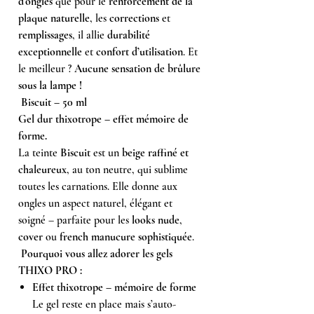
d’ongles
que pour le
renforcement de la
plaque naturelle
, les
corrections
et
remplissages
, il allie
durabilité
exceptionnelle
et
confort d’utilisation
. Et
le meilleur ?
Aucune sensation de brûlure
sous la lampe !
Biscuit – 50 ml
Gel dur thixotrope – effet mémoire de
forme.
La teinte
Biscuit
est un
beige raffiné et
chaleureux
, au ton neutre, qui sublime
toutes les carnations. Elle donne aux
ongles un aspect naturel, élégant et
soigné – parfaite pour les
looks nude
,
cover
ou
french manucure sophistiquée
.
Pourquoi vous allez adorer les gels
THIXO PRO :
Effet thixotrope – mémoire de forme
Le gel reste en place mais s’auto-