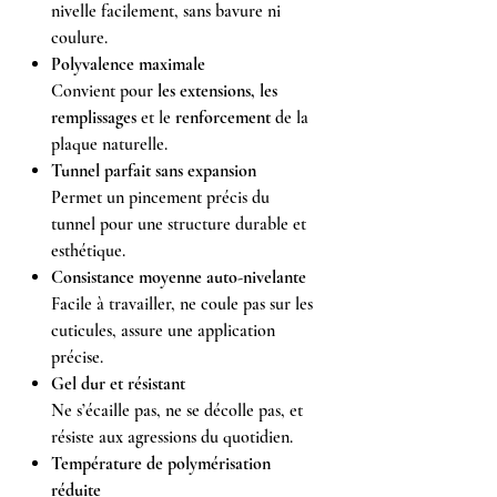
nivelle facilement, sans bavure ni
coulure.
Polyvalence maximale
Convient pour
les extensions, les
remplissages
et le
renforcement
de la
plaque naturelle.
Tunnel parfait sans expansion
Permet un pincement précis du
tunnel pour une structure durable et
esthétique.
Consistance moyenne auto-nivelante
Facile à travailler, ne coule pas sur les
cuticules, assure une application
précise.
Gel dur et résistant
Ne s’écaille pas, ne se décolle pas, et
résiste aux agressions du quotidien.
Température de polymérisation
réduite