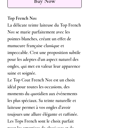
Buy Now
Top French No1
La délicate teinte laiteuse du Top French
No1 se marie parfaitement avec les
pointes blanches, créant un effet de
manucure française classique et
impeccable. C’est une proposition subtile
pour les adeptes d’un aspect naturel des
ongles, qui met en valeur leur apparence
saine et soignée.
Le Top Coat French No1 est un choix
idéal pour toutes les occasions, des
moments du quotidien aux événements
les plus spéciaux. Sa teinte naturelle et
laiteuse permet à vos ongles d’avoir
toujours une allure élégante et raffinée.
Les Tops French sont le choix parfait
pour les amatrices de classiques et de