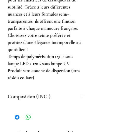
subtilité. Grâce à leurs différentes
nuances et à leurs formules semi-
transparentes, ils offrent une finition
parfaite à chaque manucure française.
Choisissez votre teinte préférée et
profitez d’une élégance intemporelle au
quotidien !
Temps de polymérisation :
90 s sous
lampe LED / 120 s sous lampe UV
Produit sans couche de dispersion (sans
résidu collant)
Composition (INCI)
Acrylates Copolymer, Hydroxypropyl
Methacrylate, Hydroxycyclohexyl Phenyl
Ketone, Mica, CI 15880, CI 77891.
En cas d’allergie à l’un des composants