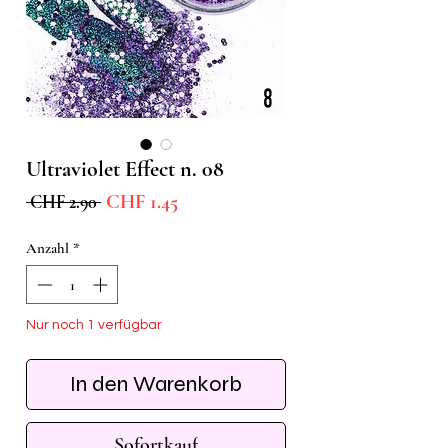
Ultraviolet Effect n. 08
Sale-
Standardpreis
CHF 1.45
 CHF 2.90 
Preis
Anzahl
*
Nur noch 1 verfügbar
In den Warenkorb
Sofortkauf