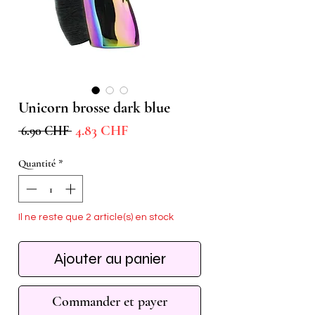
Unicorn brosse dark blue
Prix
Prix
4.83 CHF
 6.90 CHF 
promotionnel
original
Quantité
*
Il ne reste que 2 article(s) en stock
Ajouter au panier
Commander et payer