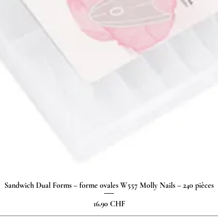
Sandwich Dual Forms – forme ovales W557 Molly Nails – 240 pièces
Aperçu rapide
Prix
16.90 CHF