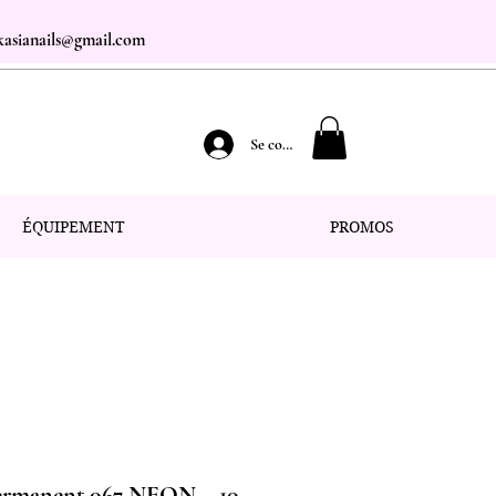
.kasianails@gmail.com
Se connecter
ÉQUIPEMENT
PROMOS
permanent 067 NEON – 10