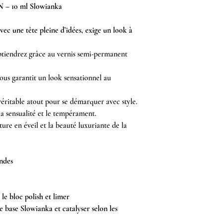
N – 10 ml Slowianka
ec une tête pleine d’idées, exige un look à
obtiendrez grâce au vernis semi-permanent
ous garantit un look sensationnel au
 véritable atout pour se démarquer avec style.
la sensualité et le tempérament.
ure en éveil et la beauté luxuriante de la
ndes
 le bloc polish et limer
e base Slowianka et catalyser selon les