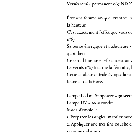
Vernis semi - permanent 067 NEO
Être une femme unique, créative, av
la hauteur.
C’est exactement l’effet que vous 
n°67.
Sa teinte énergique et audacieuse v
quotidien.
Ce corail intense et vibrant est un
Le vernis n°67 incarne la féminité, 
Cette couleur estivale évoque la nat
faune et de la flore.
Lampe Led ou Sunpower = 30 seco
Lampe UV = 60 secondes
Mode d’emploi :
1. Préparer les ongles, matifier avec
2. Appliquer une très fine couche d
recommandations