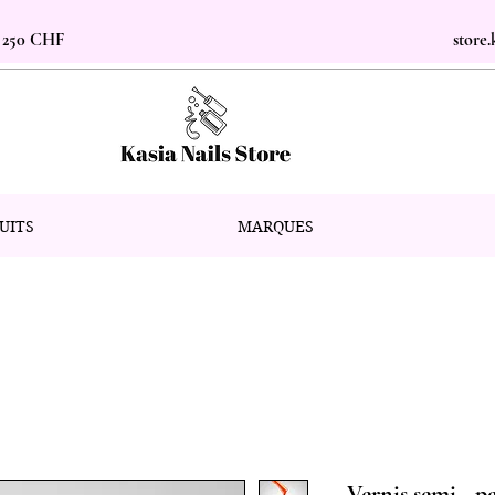
s 250 CHF
store
UITS
MARQUES
Vernis semi - 