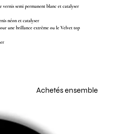
e vernis semi permanent blanc et catalyser
nis néon et catalyser
our une brillance extrême ou le Velvet top
ner
Achetés ensemble