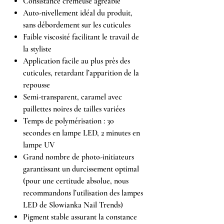
Consistance crémeuse agréable
Auto-nivellement idéal du produit,
sans débordement sur les cuticules
Faible viscosité facilitant le travail de
la styliste
Application facile au plus près des
cuticules, retardant l’apparition de la
repousse
Semi-transparent, caramel avec
paillettes noires de tailles variées
Temps de polymérisation : 30
secondes en lampe LED, 2 minutes en
lampe UV
Grand nombre de photo-initiateurs
garantissant un durcissement optimal
(pour une certitude absolue, nous
recommandons l’utilisation des lampes
LED de Slowianka Nail Trends)
Pigment stable assurant la constance