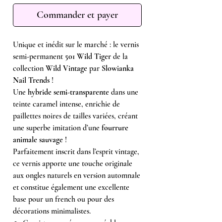
Commander et payer
Unique et inédit sur le marché : le vernis
semi-permanent
501 Wild Tiger
de la
collection
Wild Vintage
par
Slowianka
Nail Trends
!
Une
hybride semi-transparente
dans une
teinte caramel intense, enrichie de
paillettes noires de tailles variées, créant
une superbe imitation d’une
fourrure
animale sauvage
!
Parfaitement inscrit dans l’esprit vintage,
ce vernis apporte une touche originale
aux ongles naturels en version automnale
et constitue également une excellente
base pour un french ou pour des
décorations minimalistes.