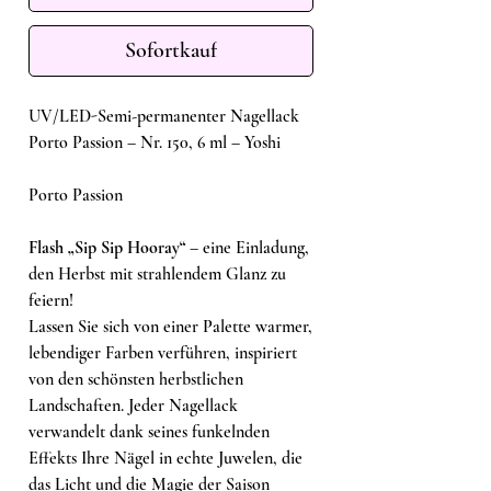
Sofortkauf
UV/LED-Semi-permanenter Nagellack
Porto Passion – Nr. 150, 6 ml – Yoshi
Porto Passion
Flash „Sip Sip Hooray“
– eine Einladung,
den Herbst mit strahlendem Glanz zu
feiern!
Lassen Sie sich von einer Palette warmer,
lebendiger Farben verführen, inspiriert
von den schönsten herbstlichen
Landschaften. Jeder Nagellack
verwandelt dank seines funkelnden
Effekts Ihre Nägel in echte Juwelen, die
das Licht und die Magie der Saison