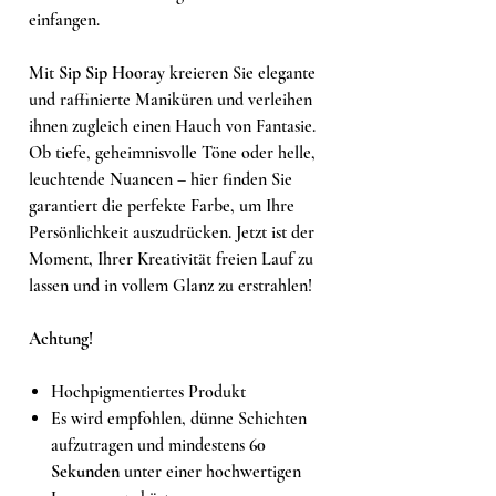
einfangen.
Mit
Sip Sip Hooray
kreieren Sie elegante
und raffinierte Maniküren und verleihen
ihnen zugleich einen Hauch von Fantasie.
Ob tiefe, geheimnisvolle Töne oder helle,
leuchtende Nuancen – hier finden Sie
garantiert die perfekte Farbe, um Ihre
Persönlichkeit auszudrücken. Jetzt ist der
Moment, Ihrer Kreativität freien Lauf zu
lassen und in vollem Glanz zu erstrahlen!
Achtung!
Hochpigmentiertes Produkt
Es wird empfohlen, dünne Schichten
aufzutragen und mindestens
60
Sekunden
unter einer hochwertigen