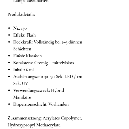
Lampe auszuhärten.
Produktdetails:
Nr.:
150
Effekt:
Flash
Deckkraft:
Vollständig bei 2–3 dünnen
Schichten
Finish:
Klassisch
Konsistenz:
Cremig – mittelviskos
Inhalt:
6 ml
Aushärtungszeit:
30–90 Sek. LED / 120
Sek. UV
Verwendungszweck:
Hybrid-
Maniküre
Dispersionsschicht:
Vorhanden
Zusammensetzung:
Acrylates Copolymer,
Hydroxypropyl Methacrylate,