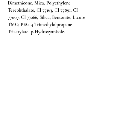
Dimethicone, Mica, Polyethylene
Terephthalate, CI 77163, CI 77891, CI
77007, CI 77266, Silica, Bentonite, Ltcure
TMO, PEG-4 Trimethylolpropane
Triacrylate, p-Hydroxyanisole.
Hinweis:
Wenn Sie gegen einen der
Inhaltsstoffe dieses Produkts allergisch
sind, kann eine allergische Reaktion
auftreten.
Ähnliche Produkte