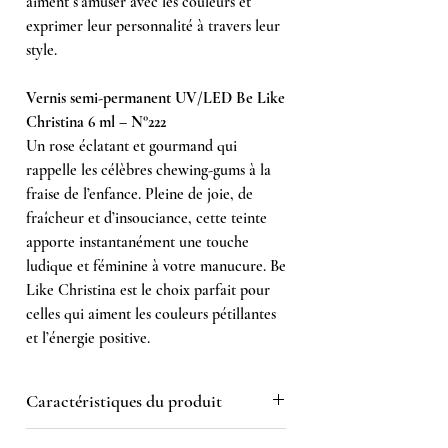
aiment s’amuser avec les couleurs et
exprimer leur personnalité à travers leur
style.
Vernis semi-permanent UV/LED Be Like
Christina 6 ml – N°222
Un rose éclatant et gourmand qui
rappelle les célèbres chewing-gums à la
fraise de l’enfance. Pleine de joie, de
fraîcheur et d’insouciance, cette teinte
apporte instantanément une touche
ludique et féminine à votre manucure. Be
Like Christina est le choix parfait pour
celles qui aiment les couleurs pétillantes
et l’énergie positive.
Caractéristiques du produit
Numéro de couleur :
222